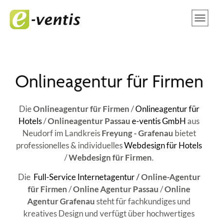
Die
Onlineagentur für Firmen
/
Onlineagentur für
Hotels
/
Onlineagentur Passau
e-ventis GmbH
aus
Neudorf im Landkreis
Freyung - Grafenau
bietet
professionelles & individuelles
Webdesign für Hotels
/
Webdesign für Firmen
.
Die
Full-Service Internetagentur
/ Online-Agentur
für Firmen
/
Online Agentur Passau
/
Online
Agentur Grafenau
steht für fachkundiges und
kreatives Design und verfügt über hochwertiges