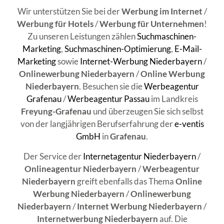
Wir unterstützen Sie bei der
Werbung im Internet
/
Werbung für Hotels
/
Werbung für Unternehmen
!
Zu unseren Leistungen zählen
Suchmaschinen-
Marketing
,
Suchmaschinen-Optimierung
,
E-Mail-
Marketing
sowie
Internet-Werbung Niederbayern
/
Onlinewerbung Niederbayern
/
Online Werbung
Niederbayern
. Besuchen sie die
Werbeagentur
Grafenau
/
Werbeagentur Passau
im Landkreis
Freyung-Grafenau
und überzeugen Sie sich selbst
von der langjährigen Berufserfahrung der
e-ventis
GmbH
in
Grafenau
.
Der Service der
Internetagentur Niederbayern
/
Onlineagentur Niederbayern
/
Werbeagentur
Niederbayern
greift ebenfalls das Thema
Online
Werbung Niederbayern
/
Onlinewerbung
Niederbayern
/
Internet Werbung Niederbayern
/
Internetwerbung Niederbayern
auf. Die